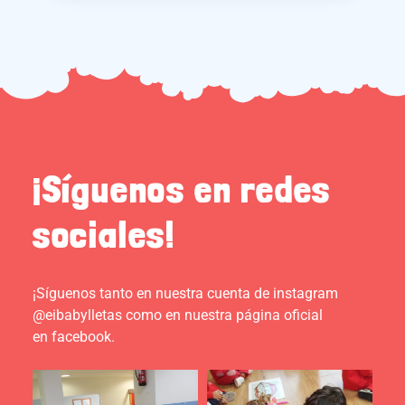
¡Síguenos en redes
sociales!
¡Síguenos tanto en nuestra cuenta de instagram
@eibabylletas como en nuestra página oficial
en facebook.