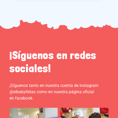
¡Síguenos en redes
sociales!
¡Síguenos tanto en nuestra cuenta de instagram
@eibabylletas como en nuestra página oficial
en facebook.