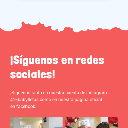
¡Síguenos en redes
sociales!
¡Síguenos tanto en nuestra cuenta de instagram
@eibabylletas como en nuestra página oficial
en facebook.