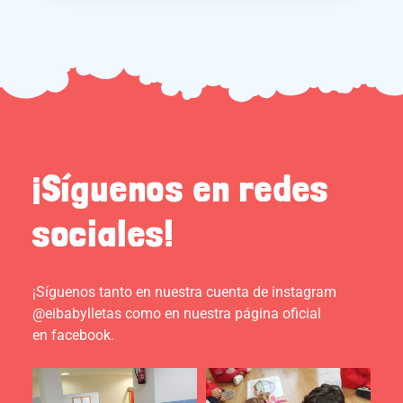
¡Síguenos en redes
sociales!
¡Síguenos tanto en nuestra cuenta de instagram
@eibabylletas como en nuestra página oficial
en facebook.