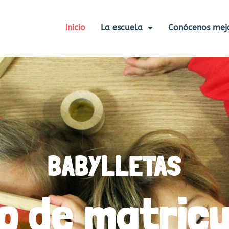
Inicio
La escuela
Conócenos mej
BABYLLETAS
zo de matricu