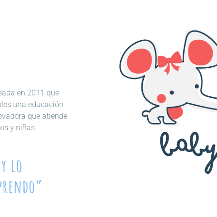
creada en 2011 que
oles una educación
novadora que atiende
os y niñas.
y lo
aprendo”