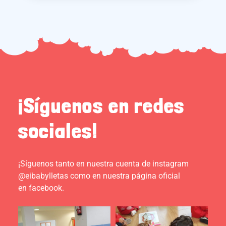
¡Síguenos en redes
sociales!
¡Síguenos tanto en nuestra cuenta de instagram
@eibabylletas como en nuestra página oficial
en facebook.