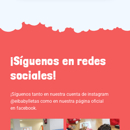
¡Síguenos en redes
sociales!
¡Síguenos tanto en nuestra cuenta de instagram
@eibabylletas como en nuestra página oficial
en facebook.