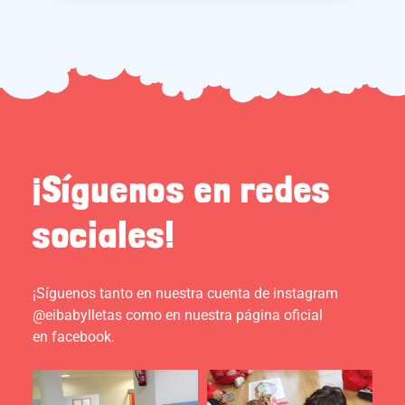
¡Síguenos en redes
sociales!
¡Síguenos tanto en nuestra cuenta de instagram
@eibabylletas como en nuestra página oficial
en facebook.