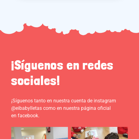
¡Síguenos en redes
sociales!
¡Síguenos tanto en nuestra cuenta de instagram
@eibabylletas como en nuestra página oficial
en facebook.