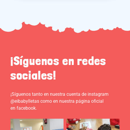
¡Síguenos en redes
sociales!
¡Síguenos tanto en nuestra cuenta de instagram
@eibabylletas como en nuestra página oficial
en facebook.