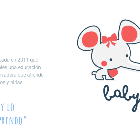
creada en 2011 que
oles una educación
novadora que atiende
os y niñas.
y lo
aprendo”