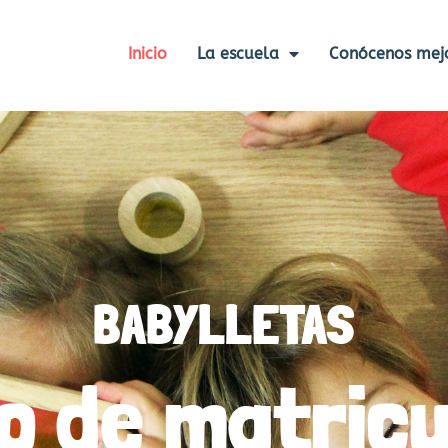
Inicio
La escuela
Conócenos mej
BABYLLETAS
zo de matricu