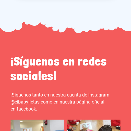
¡Síguenos en redes
sociales!
¡Síguenos tanto en nuestra cuenta de instagram
@eibabylletas como en nuestra página oficial
en facebook.