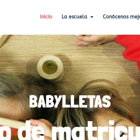
Inicio
La escuela
Conócenos mej
BABYLLETAS
zo de matricu