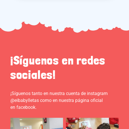
¡Síguenos en redes
sociales!
¡Síguenos tanto en nuestra cuenta de instagram
@eibabylletas como en nuestra página oficial
en facebook.