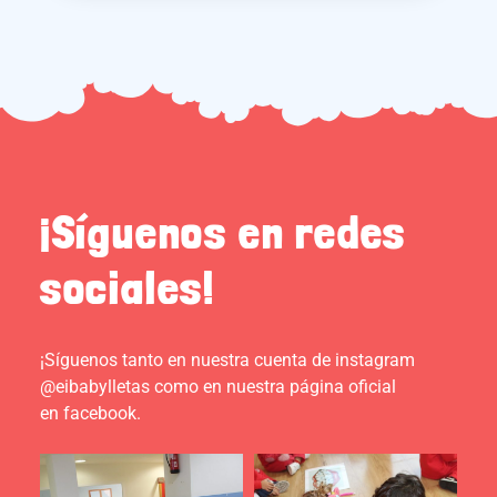
¡Síguenos en redes
sociales!
¡Síguenos tanto en nuestra cuenta de instagram
@eibabylletas como en nuestra página oficial
en facebook.