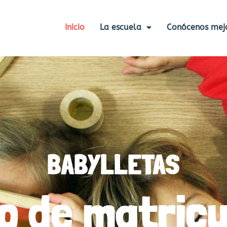
Inicio
La escuela
Conócenos mej
BABYLLETAS
zo de matricu