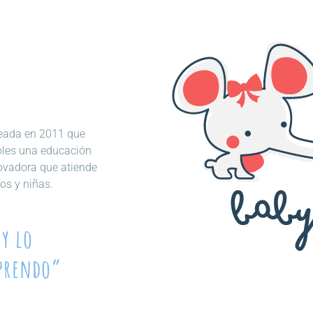
creada en 2011 que
oles una educación
novadora que atiende
os y niñas.
y lo
aprendo”