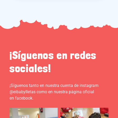
¡Síguenos en redes
sociales!
¡Síguenos tanto en nuestra cuenta de instagram
@eibabylletas como en nuestra página oficial
en facebook.