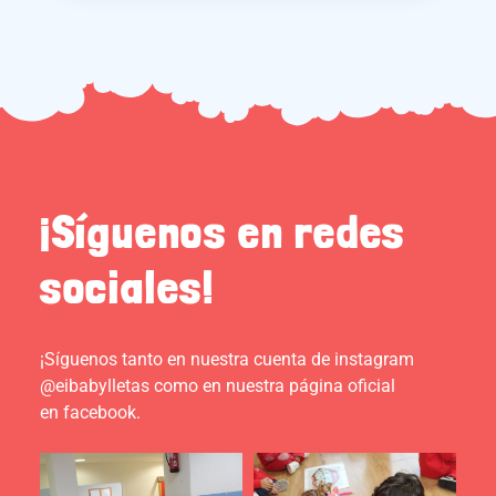
¡Síguenos en redes
sociales!
¡Síguenos tanto en nuestra cuenta de instagram
@eibabylletas como en nuestra página oficial
en facebook.