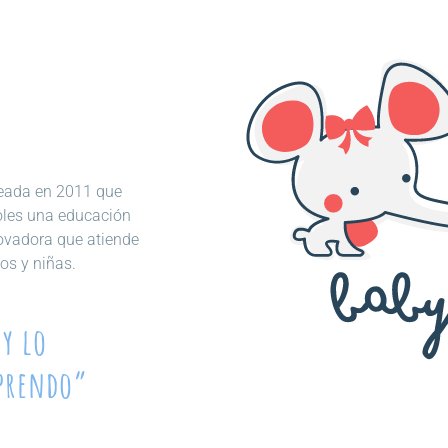
creada en 2011 que
oles una educación
novadora que atiende
os y niñas.
y lo
aprendo”