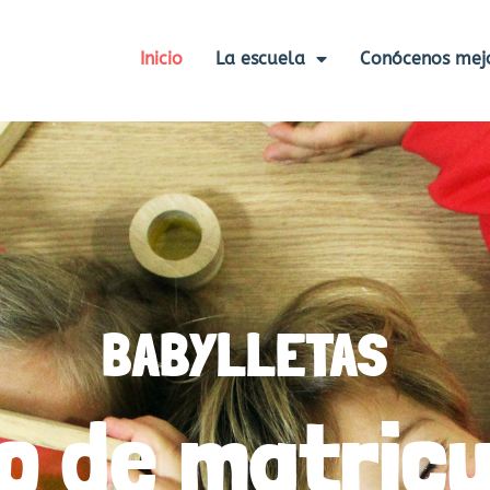
Inicio
La escuela
Conócenos mej
BABYLLETAS
zo de matricu