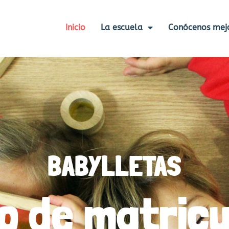
Inicio
La escuela
Conócenos mej
BABYLLETAS
zo de matricu