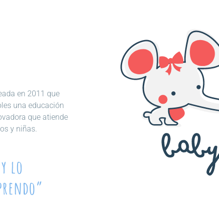
creada en 2011 que
oles una educación
novadora que atiende
os y niñas.
y lo
aprendo”