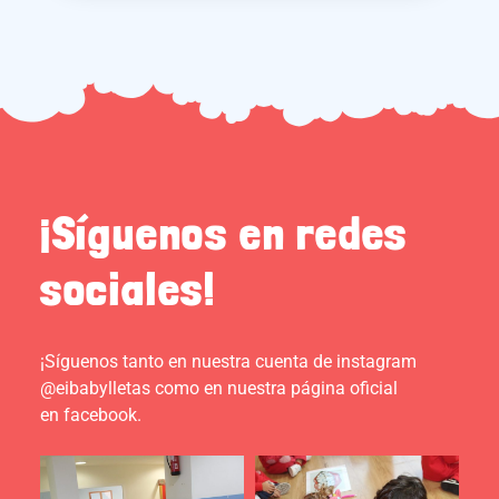
¡Síguenos en redes
sociales!
¡Síguenos tanto en nuestra cuenta de instagram
@eibabylletas como en nuestra página oficial
en facebook.