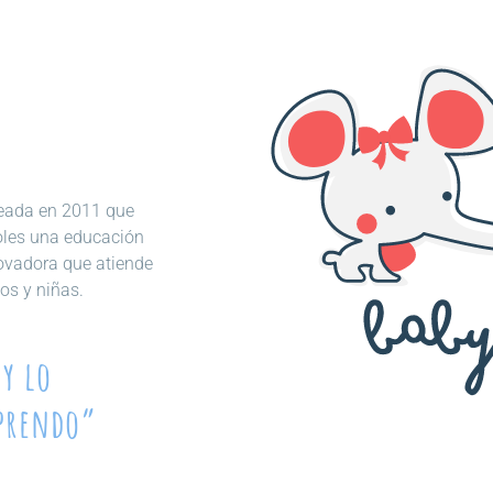
creada en 2011 que
oles una educación
novadora que atiende
os y niñas.
y lo
aprendo”