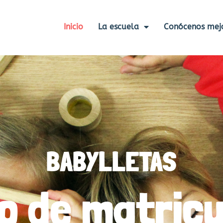
Inicio
La escuela
Conócenos mej
BABYLLETAS
zo de matricu