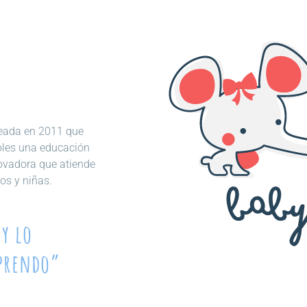
creada en 2011 que
oles una educación
novadora que atiende
os y niñas.
y lo
aprendo”