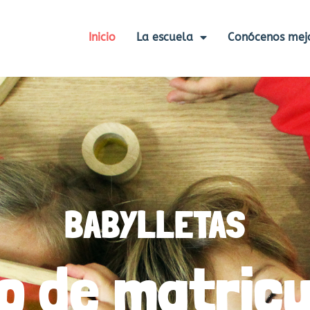
Inicio
La escuela
Conócenos mej
BABYLLETAS
zo de matricu