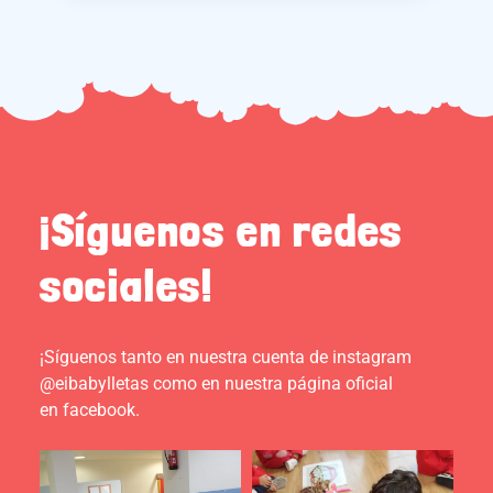
¡Síguenos en redes
sociales!
¡Síguenos tanto en nuestra cuenta de instagram
@eibabylletas como en nuestra página oficial
en facebook.